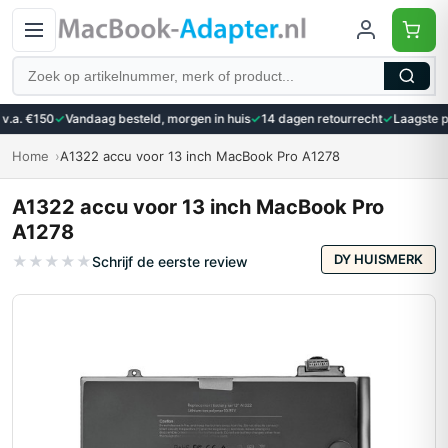
Zoeken
.a. €150
✓
Vandaag besteld, morgen in huis
✓
14 dagen retourrecht
✓
Laagste pri
Home
A1322 accu voor 13 inch MacBook Pro A1278
A1322 accu voor 13 inch MacBook Pro
A1278
DY HUISMERK
★
★
★
★
★
Schrijf de eerste review