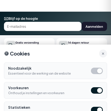
📧
Blijf op de hoogte
Aanmelden
Gratis verzending
14 dagen retour
Vanaf €150
Gemakkelijk online regelen
🍪 Cookies
×
Snel geleverd
Klantenservice
Morgen in huis*
Ma-Vr 09:00-16:30
Noodzakelijk
Essentieel voor de werking van de website
Bellen
E-mail
Voorkeuren
Klantenservice
▼
Onthoud je instellingen en voorkeuren
Winkelen
▼
Statistieken