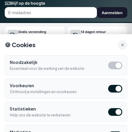
📧
Blijf op de hoogte
Aanmelden
Gratis verzending
14 dagen retour
Vanaf €150
Gemakkelijk online regelen
🍪 Cookies
×
Snel geleverd
Klantenservice
Morgen in huis*
Ma-Vr 09:00-16:30
Noodzakelijk
Essentieel voor de werking van de website
Bellen
E-mail
Voorkeuren
Klantenservice
▼
Onthoud je instellingen en voorkeuren
Winkelen
▼
Statistieken
Informatie
Help ons de website te verbeteren
▼
Contact
▼