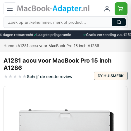
Zoeken
dagen retourrecht
✓
Laagste prijsgarantie
✓
Gratis verzending v.a. €150
Home
A1281 accu voor MacBook Pro 15 inch A1286
A1281 accu voor MacBook Pro 15 inch
A1286
DY HUISMERK
★
★
★
★
★
Schrijf de eerste review