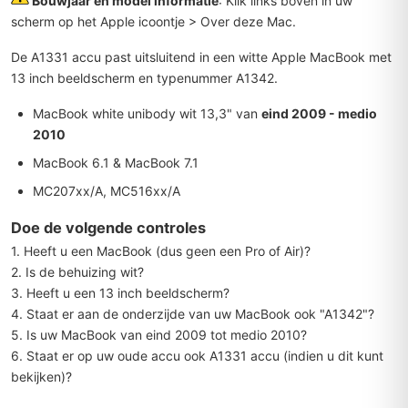
Bouwjaar en model informatie
: Klik links boven in uw
scherm op het Apple icoontje > Over deze Mac.
De A1331 accu past uitsluitend in een witte Apple MacBook met
13 inch beeldscherm en typenummer A1342.
MacBook white unibody wit 13,3" van
eind 2009 - medio
2010
MacBook 6.1 & MacBook 7.1
MC207xx/A, MC516xx/A
Doe de volgende controles
1. Heeft u een MacBook (dus geen een Pro of Air)?
2. Is de behuizing wit?
3. Heeft u een 13 inch beeldscherm?
4. Staat er aan de onderzijde van uw MacBook ook "A1342"?
5. Is uw MacBook van
eind 2009 tot medio 2010?
6. Staat er op uw oude accu ook A1331 accu (indien u dit kunt
bekijken)?