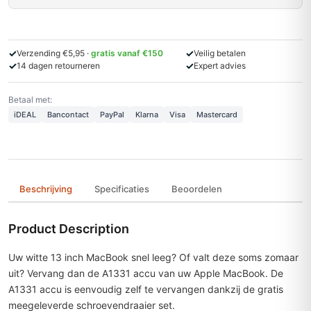
✓
✓
Verzending €5,95 ·
gratis vanaf €150
Veilig betalen
✓
✓
14 dagen retourneren
Expert advies
Betaal met:
iDEAL
Bancontact
PayPal
Klarna
Visa
Mastercard
Beschrijving
Specificaties
Beoordelen
Product Description
Uw witte 13 inch MacBook snel leeg? Of valt deze soms zomaar
uit? Vervang dan de A1331 accu van uw Apple MacBook. De
A1331 accu is eenvoudig zelf te vervangen dankzij de gratis
meegeleverde schroevendraaier set.