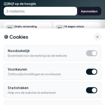
📧
Blijf op de hoogte
Aanmelden
Gratis verzending
14 dagen retour
Vanaf €150
Gemakkelijk online regelen
🍪 Cookies
×
Snel geleverd
Klantenservice
Morgen in huis*
Ma-Vr 09:00-16:30
Noodzakelijk
Essentieel voor de werking van de website
Bellen
E-mail
Voorkeuren
Klantenservice
▼
Onthoud je instellingen en voorkeuren
Winkelen
▼
Statistieken
Informatie
Help ons de website te verbeteren
▼
Contact
▼