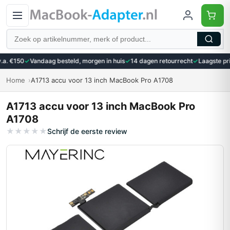
Zoeken
a. €150
✓
Vandaag besteld, morgen in huis
✓
14 dagen retourrecht
✓
Laagste prij
Home
A1713 accu voor 13 inch MacBook Pro A1708
A1713 accu voor 13 inch MacBook Pro
A1708
★
★
★
★
★
Schrijf de eerste review