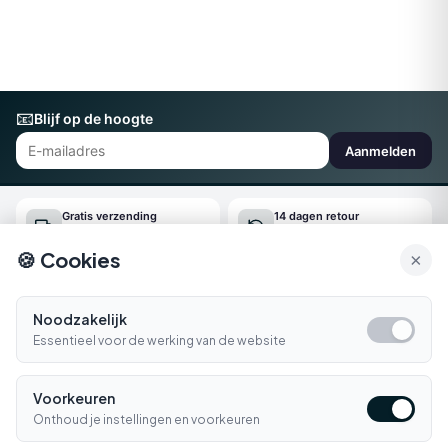
📧
Blijf op de hoogte
Aanmelden
Gratis verzending
14 dagen retour
Vanaf €150
Gemakkelijk online regelen
🍪 Cookies
×
Snel geleverd
Klantenservice
Morgen in huis*
Ma-Vr 09:00-16:30
Noodzakelijk
Essentieel voor de werking van de website
Bellen
E-mail
Voorkeuren
Klantenservice
▼
Onthoud je instellingen en voorkeuren