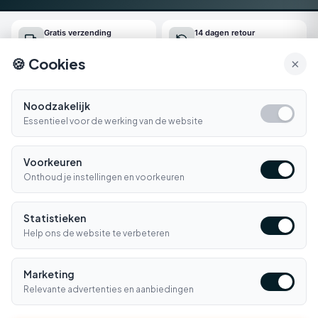
Gratis verzending
14 dagen retour
Vanaf €150
Gemakkelijk online regelen
🍪 Cookies
×
Snel geleverd
Klantenservice
Morgen in huis*
Ma-Vr 09:00-16:30
Noodzakelijk
Essentieel voor de werking van de website
Bellen
E-mail
Voorkeuren
Klantenservice
▼
Onthoud je instellingen en voorkeuren
Winkelen
▼
Statistieken
Informatie
Help ons de website te verbeteren
▼
Contact
▼
Marketing
Relevante advertenties en aanbiedingen
BETAALMETHODES
iDEAL
PayPal
VISA
MC
Klarna
Banc.