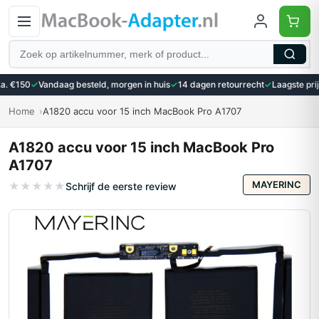
Zoeken
 €150
✓
Vandaag besteld, morgen in huis
✓
14 dagen retourrecht
✓
Laagste prijsg
Home
A1820 accu voor 15 inch MacBook Pro A1707
A1820 accu voor 15 inch MacBook Pro
A1707
MAYERINC
★
★
★
★
★
Schrijf de eerste review