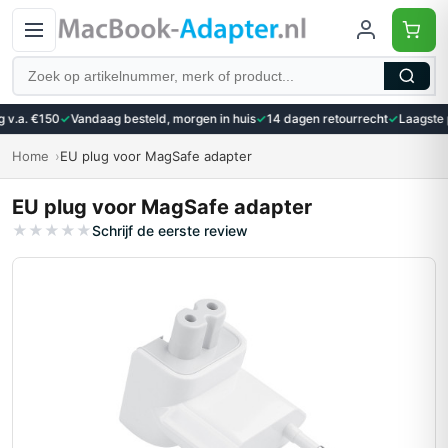
Zoeken
 v.a. €150
✓
Vandaag besteld, morgen in huis
✓
14 dagen retourrecht
✓
Laagste p
Home
EU plug voor MagSafe adapter
EU plug voor MagSafe adapter
★
★
★
★
★
Schrijf de eerste review