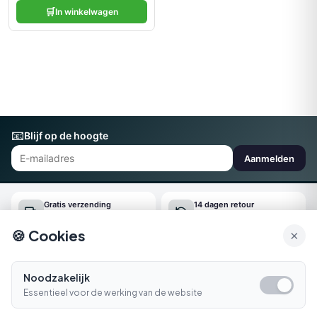
🛒
In winkelwagen
📧
Blijf op de hoogte
Aanmelden
Gratis verzending
14 dagen retour
Vanaf €150
Gemakkelijk online regelen
🍪 Cookies
×
Snel geleverd
Klantenservice
Morgen in huis*
Ma-Vr 09:00-16:30
Noodzakelijk
Essentieel voor de werking van de website
Bellen
E-mail