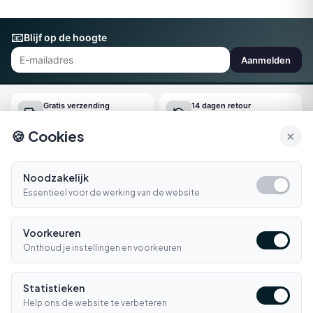
📧
Blijf op de hoogte
Aanmelden
Gratis verzending
14 dagen retour
Vanaf €150
Gemakkelijk online regelen
🍪 Cookies
×
Snel geleverd
Klantenservice
Morgen in huis*
Ma-Vr 09:00-16:30
Noodzakelijk
Essentieel voor de werking van de website
Bellen
E-mail
Voorkeuren
Klantenservice
▼
Onthoud je instellingen en voorkeuren
Winkelen
▼
Statistieken
Informatie
Help ons de website te verbeteren
▼