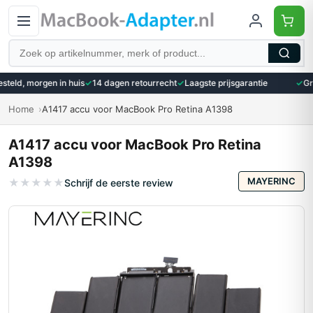
Zoeken
eld, morgen in huis
✓
14 dagen retourrecht
✓
Laagste prijsgarantie
✓
Grat
Home
A1417 accu voor MacBook Pro Retina A1398
A1417 accu voor MacBook Pro Retina
A1398
MAYERINC
★
★
★
★
★
Schrijf de eerste review