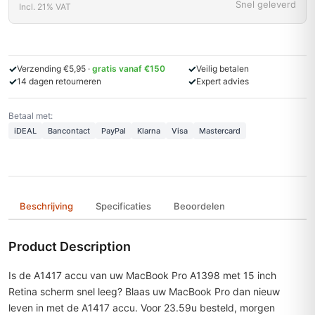
Snel geleverd
Incl. 21% VAT
✓
✓
Verzending €5,95 ·
gratis vanaf €150
Veilig betalen
✓
✓
14 dagen retourneren
Expert advies
Betaal met:
iDEAL
Bancontact
PayPal
Klarna
Visa
Mastercard
Beschrijving
Specificaties
Beoordelen
Product Description
Is de A1417 accu van uw MacBook Pro A1398 met 15 inch
Retina scherm snel leeg? Blaas uw MacBook Pro dan nieuw
leven in met de A1417 accu. Voor 23.59u besteld, morgen