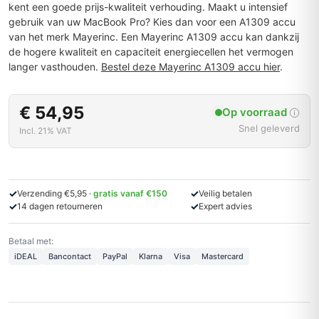
kent een goede prijs-kwaliteit verhouding. Maakt u intensief
gebruik van uw MacBook Pro? Kies dan voor een A1309 accu
van het merk Mayerinc. Een Mayerinc A1309 accu kan dankzij
de hogere kwaliteit en capaciteit energiecellen het vermogen
langer vasthouden.
Bestel deze Mayerinc A1309 accu hier
.
€ 54,95
Op voorraad
Snel geleverd
Incl. 21% VAT
✓
✓
Verzending €5,95 ·
gratis vanaf €150
Veilig betalen
✓
✓
14 dagen retourneren
Expert advies
Betaal met:
iDEAL
Bancontact
PayPal
Klarna
Visa
Mastercard