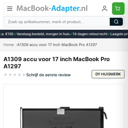
Zoeken
a. €150
✓
Vandaag besteld, morgen in huis
✓
14 dagen retourrecht
✓
Laagste prij
Home
A1309 accu voor 17 inch MacBook Pro A1297
A1309 accu voor 17 inch MacBook Pro
A1297
DY HUISMERK
★
★
★
★
★
Schrijf de eerste review