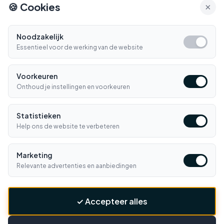
🍪 Cookies
×
Snel geleverd
Klantenservice
Morgen in huis*
Ma-Vr 09:00-16:30
Noodzakelijk
Essentieel voor de werking van de website
Bellen
E-mail
Voorkeuren
Klantenservice
▼
Onthoud je instellingen en voorkeuren
Winkelen
▼
Statistieken
Informatie
Help ons de website te verbeteren
▼
Contact
▼
Marketing
Relevante advertenties en aanbiedingen
BETAALMETHODES
iDEAL
PayPal
VISA
MC
Klarna
Banc.
✓ Accepteer alles
f
📷
▶
Privacy
Voorwaarden