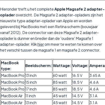
Hieronder treft u het complete
Apple Magsafe 2 adapter-
oplader
overzicht. De Magsafe 2 adapter-opladers zijn het
nieuwste type adapter-oplader van Apple en worden
geleverd bij MacBooks met een Retina scherm (bouwjaar
vanaf 2012). De connector van deze Magsafe 2 adapter-
oplader is dunner en breder dan de 'oudere' Magsafe 1
adapter-oplader. Klik
hier
om meer te weten te komen over
het verschil tussen de magsafe 1 en magsafe 2 connector.
MacBook
Beeldscherm:
Wattage:
Voltage:
Ampera
type:
MacBook Pro
13 inch
60 watt
16.5 V
3.65 A
MacBook Pro
15 inch
85 watt
18.5 V
4.6 A
MacBook Pro
17 inch
85 watt
18.5 V
4.6 A
MacBook Air
11 inch
45 watt
14.5 V
3.1 A
MacBook Air
13 inch
45 watt
14.5 V
3.1 A