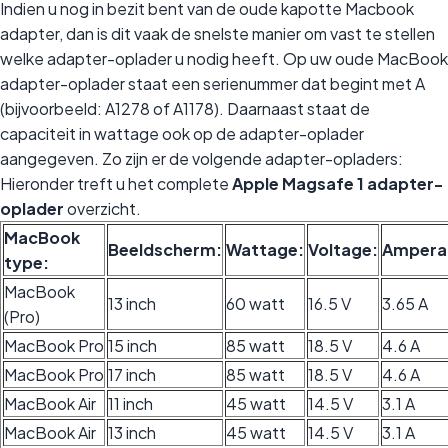
Indien u nog in bezit bent van de oude kapotte Macbook
adapter, dan is dit vaak de snelste manier om vast te stellen
welke adapter-oplader u nodig heeft. Op uw oude MacBook
adapter-oplader staat een serienummer dat begint met A
(bijvoorbeeld: A1278 of A1178). Daarnaast staat de
capaciteit in wattage ook op de adapter-oplader
aangegeven. Zo zijn er de volgende adapter-opladers:
Hieronder treft u het complete
Apple Magsafe 1 adapter-
oplader
overzicht.
MacBook
Beeldscherm:
Wattage:
Voltage:
Ampera
type:
MacBook
13 inch
60 watt
16.5 V
3.65 A
(Pro)
MacBook Pro
15 inch
85 watt
18.5 V
4.6 A
MacBook Pro
17 inch
85 watt
18.5 V
4.6 A
MacBook Air
11 inch
45 watt
14.5 V
3.1 A
MacBook Air
13 inch
45 watt
14.5 V
3.1 A