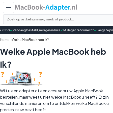
Zoeken
€150
✓
Vandaag besteld, morgen in huis
✓
14 dagen retourrecht
✓
Laagste prijs
Home
Welke MacBook heb ik?
Welke Apple MacBook heb
ik?
Wilt u een
adapter
of een
accu
voor uw Apple MacBook
bestellen, maar weet u niet welke MacBook u heeft? Er zijn
verschillende manieren om te ontdekken welke MacBook u
precies in uw bezit heeft.