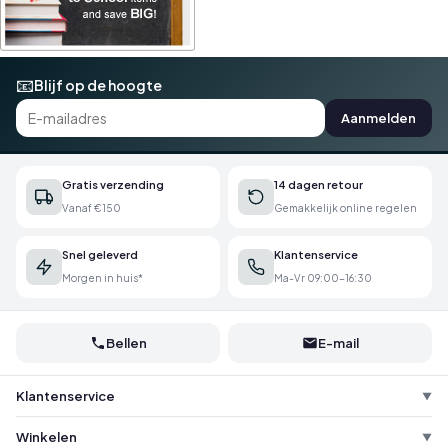
📧
Blijf op de hoogte
Aanmelden
Gratis verzending
14 dagen retour
Vanaf €150
Gemakkelijk online regelen
Snel geleverd
Klantenservice
Morgen in huis*
Ma-Vr 09:00-16:30
Bellen
E-mail
Klantenservice
▼
Winkelen
▼