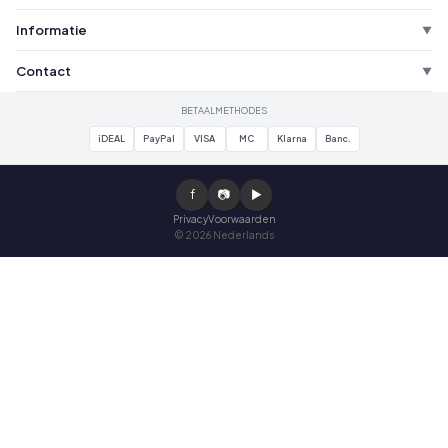
Informatie
▼
Contact
▼
BETAALMETHODES
iDEAL
PayPal
VISA
MC
Klarna
Banc.
f
📷
▶
Privacy
Voorwaarden
© 2026 Nederlands