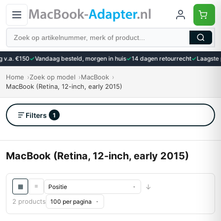
Zoeken
 v.a. €150
✓
Vandaag besteld, morgen in huis
✓
14 dagen retourrecht
✓
Laagste p
Home
Zoek op model
MacBook
MacBook (Retina, 12-inch, early 2015)
Filters
1
MacBook (Retina, 12-inch, early 2015)
↓
≡
▦
2 products