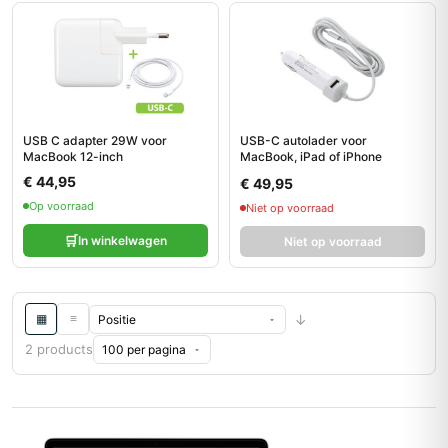
USB C adapter 29W voor
USB-C autolader voor
MacBook 12-inch
MacBook, iPad of iPhone
€ 44,95
€ 49,95
Op voorraad
Niet op voorraad
🛒
In winkelwagen
Niet op voorraad
↓
≡
▦
2 products