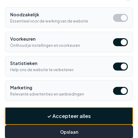
Noodzakelijk
Gratis verzending
14 dagen retour
Essentieel voor de werking van de website
Vanaf €150
Gemakkelijk online regelen
Snel geleverd
Klantenservice
Voorkeuren
Morgen in huis*
Ma-Vr 09:00-16:30
Onthoud je instellingen en voorkeuren
Bellen
E-mail
Statistieken
Help ons de website te verbeteren
Klantenservice
▼
Marketing
Winkelen
▼
Relevante advertenties en aanbiedingen
Informatie
▼
✓ Accepteer alles
Contact
▼
BETAALMETHODES
Opslaan
iDEAL
PayPal
VISA
MC
Klarna
Banc.